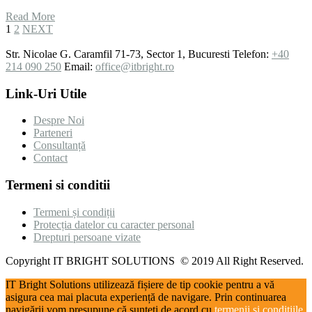
Read More
1
2
NEXT
Str. Nicolae G. Caramfil 71-73, Sector 1, Bucuresti
Telefon:
+40
214 090 250
Email:
office@itbright.ro
Link-Uri Utile
Despre Noi
Parteneri
Consultanță
Contact
Termeni si conditii
Termeni și condiții
Protecția datelor cu caracter personal
Drepturi persoane vizate
Copyright IT BRIGHT SOLUTIONS © 2019 All Right Reserved.
IT Bright Solutions utilizează fișiere de tip cookie pentru a vă
asigura cea mai placuta experiență de navigare. Prin continuarea
navigării vom presupune că sunteți de acord cu
termenii și condițiile