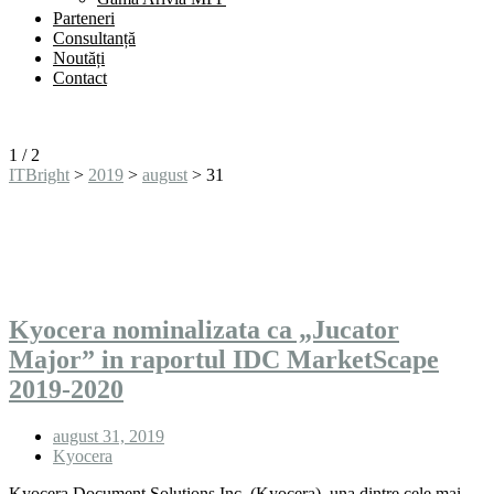
Parteneri
Consultanță
Noutăți
Contact
1
/
2
ITBright
>
2019
>
august
>
31
Day:
august 31, 2019
Kyocera nominalizata ca „Jucator
Major” in raportul IDC MarketScape
2019-2020
august 31, 2019
Kyocera
Kyocera Document Solutions Inc. (Kyocera), una dintre cele mai