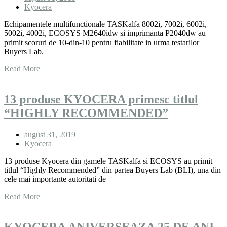
Kyocera
Echipamentele multifunctionale TASKalfa 8002i, 7002i, 6002i,
5002i, 4002i, ECOSYS M2640idw si imprimanta P2040dw au
primit scoruri de 10-din-10 pentru fiabilitate in urma testarilor
Buyers Lab.
Read More
13 produse KYOCERA primesc titlul
“HIGHLY RECOMMENDED”
august 31, 2019
Kyocera
13 produse Kyocera din gamele TASKalfa si ECOSYS au primit
titlul “Highly Recommended” din partea Buyers Lab (BLI), una din
cele mai importante autoritati de
Read More
KYOCERA ANIVERSEAZA 25 DE ANI