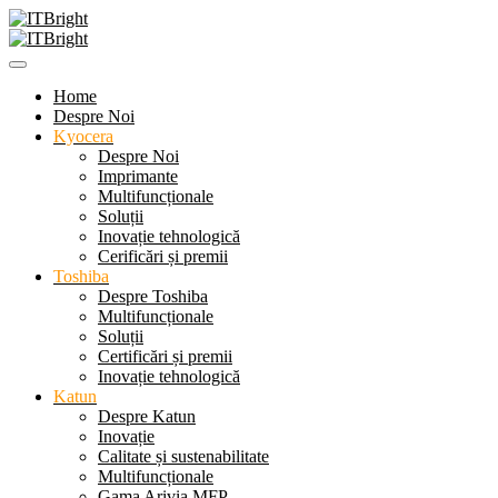
Home
Despre Noi
Kyocera
Despre Noi
Imprimante
Multifuncționale
Soluții
Inovație tehnologică
Cerificări și premii
Toshiba
Despre Toshiba
Multifuncționale
Soluții
Certificări și premii
Inovație tehnologică
Katun
Despre Katun
Inovație
Calitate și sustenabilitate
Multifuncționale
Gama Arivia MFP