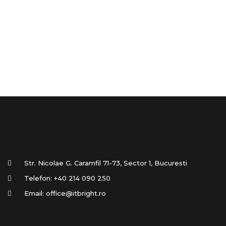
Str. Nicolae G. Caramfil 71-73, Sector 1, Bucuresti
Telefon:
+40 214 090 250
Email:
office@itbright.ro