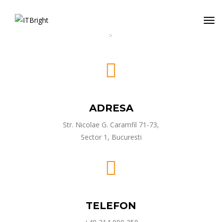
1
/
2
>
ITBright
Contact
Contact
ADRESA
Str. Nicolae G. Caramfil 71-73,
Sector 1, Bucuresti
TELEFON