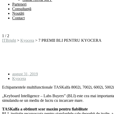
Parteneri
Consultanță
Noutăți
Contact
1
/
2
ITBright
>
Kyocera
>
7 PREMII BLI PENTRU KYOCERA
7 PREMII BLI PENTRU KYO
august 31, 2019
Kyocera
Echipamentele multifunctionale TASKalfa 8002i, 7002i, 6002i, 5002i
„Keyboard Intelligence – Labs Buyers” (BLI) este cea mai importanta auto
simulandu-se un mediu de lucru cu incarcare mare.
TASKalfa a obtinutt scor maxim pentru fiabilitate
BLI, instiutie recunoscuta pentru standardele sale deosebit de inalt