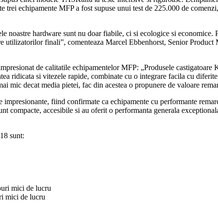
te trei echipamente MFP a fost supuse unui test de 225.000 de comenzi, c
stre hardware sunt nu doar fiabile, ci si ecologice si economice. Produ
 valoare utilizatorilor finali”, comenteaza Marcel Ebbenhorst, Senior 
e impresionat de calitatile echipamentelor MFP: „Produsele castigatoa
ea ridicata si vitezele rapide, combinate cu o integrare facila cu diferite 
t mai mic decat media pietei, fac din acestea o propunere de valoare rema
mpresionante, fiind confirmate ca echipamente cu performante remarcabi
e, accesibile si au oferit o performanta generala exceptionala”, 
18 sunt:
i mici de lucru
mici de lucru