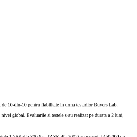
10-din-10 pentru fiabilitate in urma testarilor Buyers Lab.
vel global. Evaluarile si testele s-au realizat pe durata a 2 luni,
amentele TASKalfa 8002i si TASKalfa 7002i au executat 450.000 de