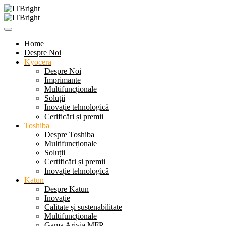
Home
Despre Noi
Kyocera
Despre Noi
Imprimante
Multifuncționale
Soluții
Inovație tehnologică
Cerificări și premii
Toshiba
Despre Toshiba
Multifuncționale
Soluții
Certificări și premii
Inovație tehnologică
Katun
Despre Katun
Inovație
Calitate și sustenabilitate
Multifuncționale
Gama Arivia MFP