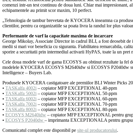
comenzi intr-un test continuu de doua luni. Chiar mai impresionant, al
echipamentele au primit scor maxim, 10 perfect.
„Tehnologia de tambur brevetata de KYOCERA inseamna ca produsele noa
clientilor, pentru ca organizatiile sa poata livra la randul lor plus
Performante de varf la capacitate maxima de incarcare
George Mikolay, Associate Director in cadrul BLI, a fost deosebit d
medii si mari vor beneficia cu siguranta. Fiabilitatea remarcabila, calitat
sporire a securitatii prin intermediul activarii HyPAS, toate la un pre
Cele doua modele varf de gama ECOSYS au obtinut rezultate la fel de i
modelele KYOCERA ECOSYS M2640idw si ECOSYS P2040dw sunt compact
Intelligence – Buyers Lab.
Produsele KYOCERA castigatoare ale premiilor BLI Winter Picks 20
•
TASKalfa 4002i
– copiator MFP EXCEPTIONAL 40-ppm
•
TASKalfa 5002i
– copiator MFP EXCEPTIONAL 50-ppm
•
TASKalfa 6002i
– copiator MFP EXCEPTIONAL 60-ppm
•
TASKalfa 7002i
– copiator MFP EXCEPTIONAL 70-ppm
•
TASKalfa 8002i
– copiator MFP EXCEPTIONAL 80-ppm
•
ECOSYS M2640idw
– copiator MFP EXCEPTIONAL pentru grupur
•
ECOSYS P2040dw
– imprimanta EXCEPTIONALA pentru grupuri 
Comunicatul complet este disponibil pe
site-ul producatorului
.