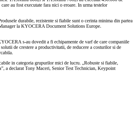
are au fost executate fara nici o eroare. In urma testelor
sele durabile, rezistente si fiabile sunt o cerinta minima din partea
Product Manager la KYOCERA Document Solutions Europe.
re KYOCERA s-au dovedit a fi echipamente de varf de care companiile
solutii de crestere a productivitatii, de reducere a costurilor si de
rcabila.
le in categoria grupurilor mici de lucru. „Robuste si fiabile,
a declarat Tony Maceri, Senior Test Technician, Keypoint