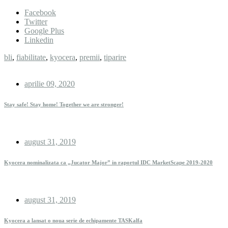
Facebook
Twitter
Google Plus
Linkedin
bli
,
fiabilitate
,
kyocera
,
premii
,
tiparire
aprilie 09, 2020
Stay safe! Stay home! Together we are stronger!
august 31, 2019
Kyocera nominalizata ca „Jucator Major” in raportul IDC MarketScape 2019-2020
august 31, 2019
Kyocera a lansat o noua serie de echipamente TASKalfa