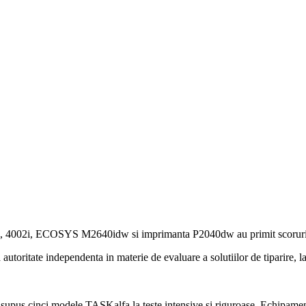
CERA
, 4002i, ECOSYS M2640idw si imprimanta P2040dw au primit scoruri de 
ritate independenta in materie de evaluare a solutiilor de tiparire, la ni
e, a supus cinci modele TASKalfa la teste intensive si riguroase. Echip