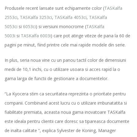
Produsele recent lansate sunt echipamente color (
TASKalfa
2553ci
,
TASKalfa 3253ci
,
TASKalfa 4053ci
,
TASKalfa
5053ci
si
6053ci
) si versiuni monocrome (
TASKalfa
5003i
si
TASKalfa 6003i
) care pot atinge viteze de pana la 60 de
pagini pe minut, fiind printre cele mai rapide modele din serie.
In plus, seria noua vine cu un panou tactil color de dimensiuni
medii de 10,1 inchi, cu o utilizare usoara si acces rapid la o
gama larga de functii de gestionare a documentelor.
“La Kyocera stim ca securitatea reprezinta o prioritate pentru
companii. Combinand acest lucru cu o utilizare imbunatatita si
fiabilitate premiata, aceasta noua gama inovatoare TASKalfa
este ideala pentru clientii care doresc sa tipareasca documente
de inalta calitate “, explica Sylvester de Koning, Manager