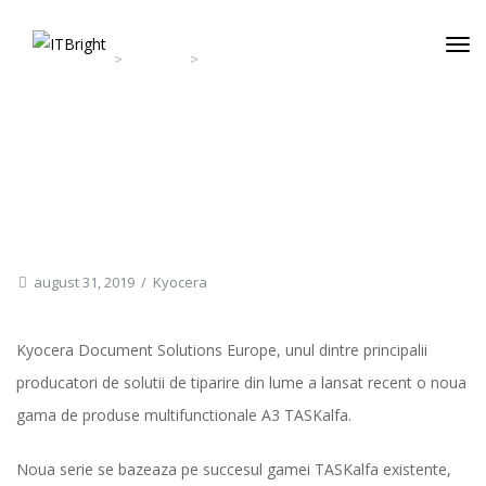
>
>
ITBright
Kyocera
Kyocera a lansat o noua serie de
1
/
2
echipamente TASKalfa
Kyocera A Lansat O Noua Serie De Echipamente
TASKalfa
august 31, 2019
Kyocera
Kyocera Document Solutions Europe, unul dintre principalii
producatori de solutii de tiparire din lume a lansat recent o noua
gama de produse multifunctionale A3 TASKalfa.
Noua serie se bazeaza pe succesul gamei TASKalfa existente,