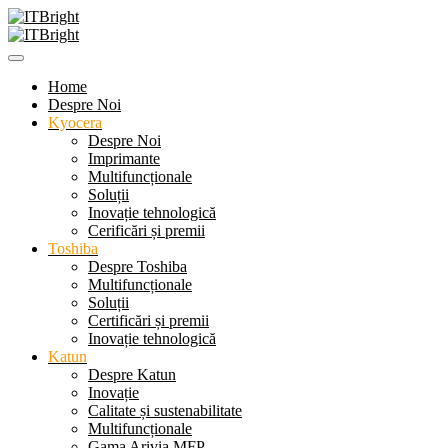
Home
Despre Noi
Kyocera
Despre Noi
Imprimante
Multifuncționale
Soluții
Inovație tehnologică
Cerificări și premii
Toshiba
Despre Toshiba
Multifuncționale
Soluții
Certificări și premii
Inovație tehnologică
Katun
Despre Katun
Inovație
Calitate și sustenabilitate
Multifuncționale
Gama Arivia MFP