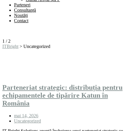
Parteneri
Consultanță
Noutăți
Contact
1
/
2
ITBright
>
Uncategorized
Uncategorized
Parteneriat strategic: distribuția pentru
echipamentele de tipărire Katun în
România
mai 14, 2026
Uncategorized
IT Bright Solutions anunță încheierea unui parteneriat strategic cu