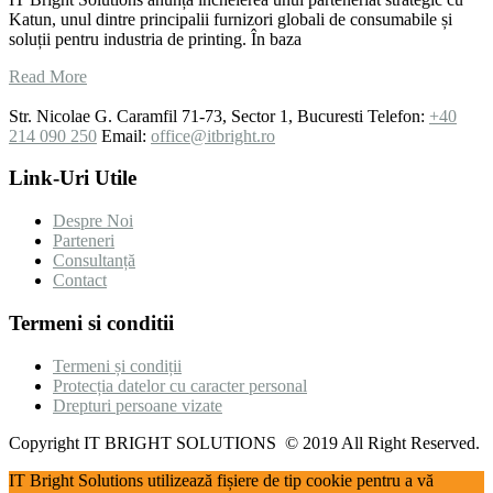
Katun, unul dintre principalii furnizori globali de consumabile și
soluții pentru industria de printing. În baza
Read More
Str. Nicolae G. Caramfil 71-73, Sector 1, Bucuresti
Telefon:
+40
214 090 250
Email:
office@itbright.ro
Link-Uri Utile
Despre Noi
Parteneri
Consultanță
Contact
Termeni si conditii
Termeni și condiții
Protecția datelor cu caracter personal
Drepturi persoane vizate
Copyright IT BRIGHT SOLUTIONS © 2019 All Right Reserved.
IT Bright Solutions utilizează fișiere de tip cookie pentru a vă