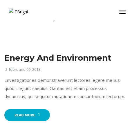
1
/
2
>
ITBright
Architectire design
Architectire Design
Energy And Environment
februarie 09, 2018
Envestigationes demonstraverunt lectores legere me lius
quod ii legunt saepius. Claritas est etiam processus
dynamicus, qui sequitur mutationem consuetudium lectorum.
READ MORE