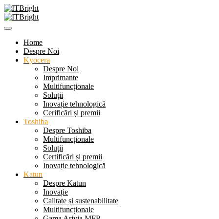
Home
Despre Noi
Kyocera
Despre Noi
Imprimante
Multifuncționale
Soluții
Inovație tehnologică
Cerificări și premii
Toshiba
Despre Toshiba
Multifuncționale
Soluții
Certificări și premii
Inovație tehnologică
Katun
Despre Katun
Inovație
Calitate și sustenabilitate
Multifuncționale
Gama Arivia MFP