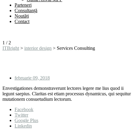
Parteneri
Consultanță
Noutăți
Contact
1
/
2
ITBright
>
interior design
>
Services Consulting
Services Consulting
februarie 09, 2018
Envestigationes demonstraverunt lectores legere me lius quod ii
legunt saepius. Claritas est etiam processus dynamicus, qui sequitur
mutationem consuetudium lectorum.
Facebook
Twitter
Google Plus
Linkedin