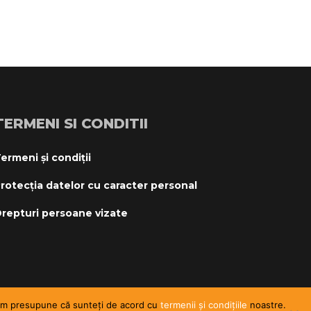
TERMENI SI CONDITII
ermeni și condiții
rotecția datelor cu caracter personal
repturi persoane vizate
i vom presupune că sunteți de acord cu
termenii și condițiile
noastre.