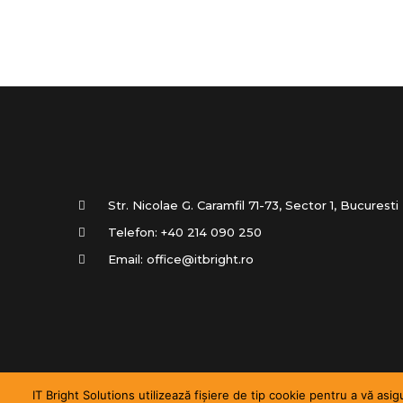
Str. Nicolae G. Caramfil 71-73, Sector 1, Bucuresti
Telefon:
+40 214 090 250
Email:
office@itbright.ro
IT Bright Solutions utilizează fișiere de tip cookie pentru a vă a