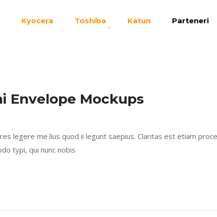
Kyocera
Toshiba
Katun
Parteneri
ITBright
Joomla
>
Joomla
ni Envelope Mockups
s legere me lius quod ii legunt saepius. Claritas est etiam proc
 typi, qui nunc nobis