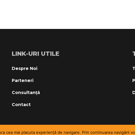
LINK-URI UTILE
Despre Noi
T
Parteneri
P
Consultanță
D
Contact
sigura cea mai placuta experiență de navigare. Prin continuarea navigări