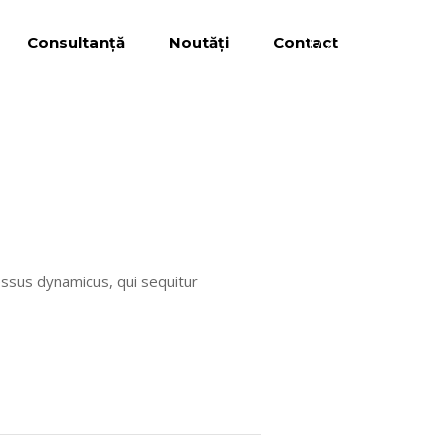
Consultanță
Noutăți
Contact
1
/
2
essus dynamicus, qui sequitur